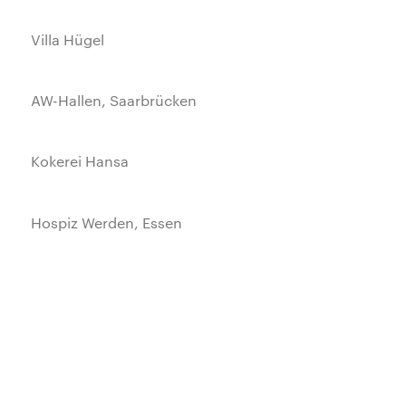
Villa Hügel
AW-Hallen, Saarbrücken
Kokerei Hansa
Hospiz Werden, Essen
Karstadt Frankfurt
Wohnen mit Service
Zeche Rhein-Elbe