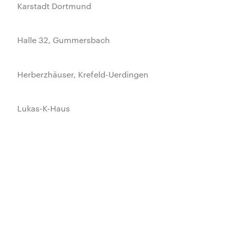
Karstadt Dortmund
Halle 32, Gummersbach
Herberzhäuser, Krefeld-Uerdingen
Lukas-K-Haus
Zeche Zollverein Halle 12
Koepchenwerk