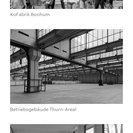
KoFabrik Bochum
Betriebsgebäude Thurn-Areal