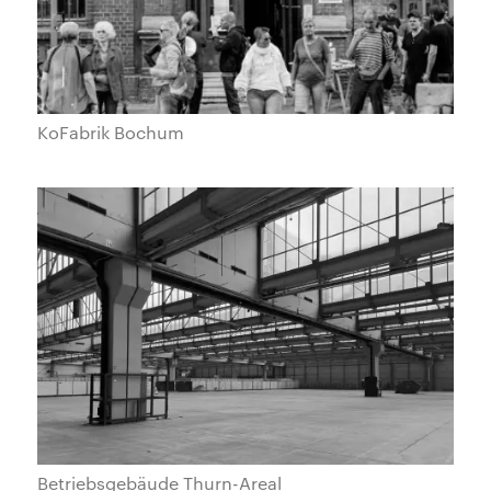
KoFabrik Bochum
Betriebsgebäude Thurn-Areal