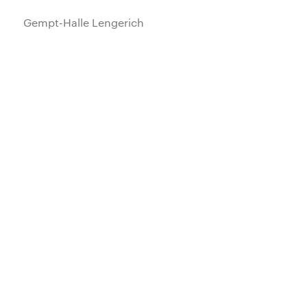
Gempt-Halle Lengerich
Wohnhaus H.
Kennedy Tower, Essen
Lernwerk Bocholt
Konzertsaal Tübingen
BioCampus Cologne