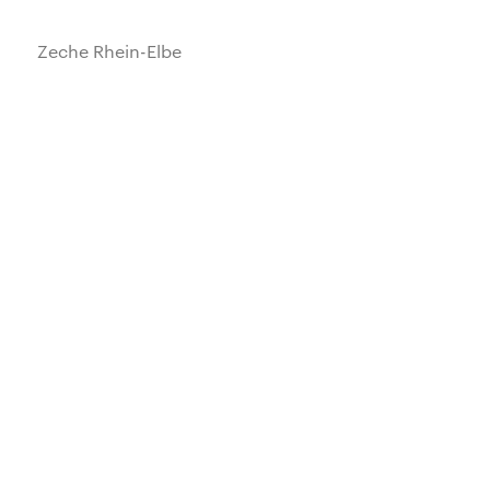
Zeche Rhein-Elbe
Wohnhaus Wesselswerth 55
Gempt-Halle Lengerich
Wohnhaus H.
Kennedy Tower, Essen