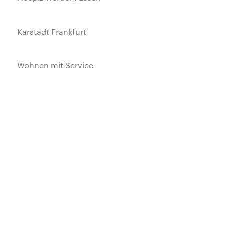
Karstadt Frankfurt
Wohnen mit Service
Zeche Rhein-Elbe
Wohnhaus Wesselswerth 55