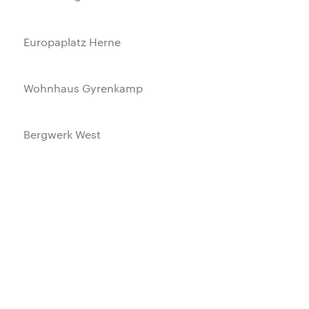
Europaplatz Herne
Wohnhaus Gyrenkamp
Bergwerk West
Besucherzentrum Ruhr2010
Hauptbahnhof Oberhausen
Forum Nova Karolina