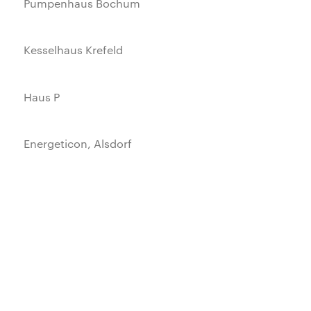
Pumpenhaus Bochum
Kesselhaus Krefeld
Haus P
Energeticon, Alsdorf
tablo
Museum Quadrat