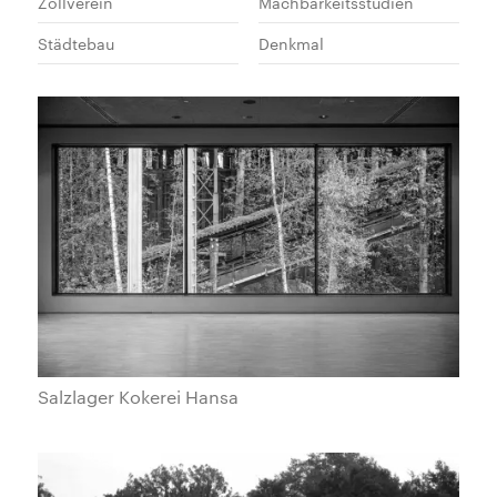
Zollverein
Machbarkeitsstudien
Städtebau
Denkmal
Salzlager Kokerei Hansa