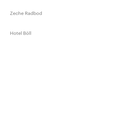
Zeche Radbod
Hotel Böll
Zeche Fritz-Heinrich
Ledigenheim Lohberg
Rathaus Bottrop
Alte HNO-Klinik Bremen