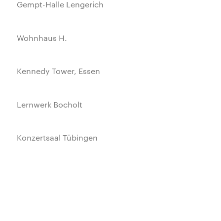
Gempt-Halle Lengerich
Wohnhaus H.
Kennedy Tower, Essen
Lernwerk Bocholt
Konzertsaal Tübingen
BioCampus Cologne
Neues Rathaus Moers