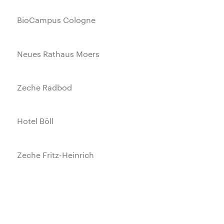
BioCampus Cologne
Neues Rathaus Moers
Zeche Radbod
Hotel Böll
Zeche Fritz-Heinrich
Ledigenheim Lohberg
Rathaus Bottrop