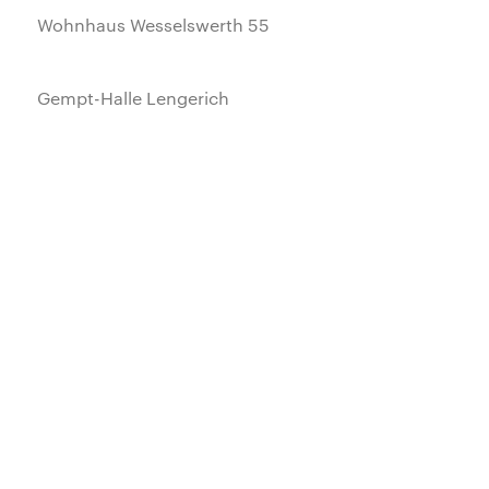
Wohnhaus Wesselswerth 55
Gempt-Halle Lengerich
Wohnhaus H.
Kennedy Tower, Essen
Lernwerk Bocholt
Konzertsaal Tübingen